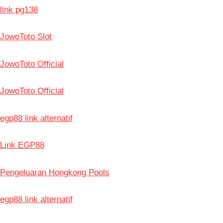
link pg138
JowoToto Slot
JowoToto Official
JowoToto Official
egp88 link alternatif
Link EGP88
Pengeluaran Hongkong Pools
egp88 link alternatif