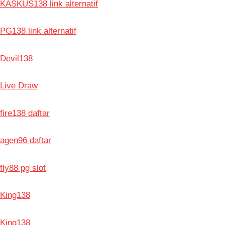
KASKUS138 link alternatif
PG138 link alternatif
Devil138
Live Draw
fire138 daftar
agen96 daftar
fly88 pg slot
King138
King138