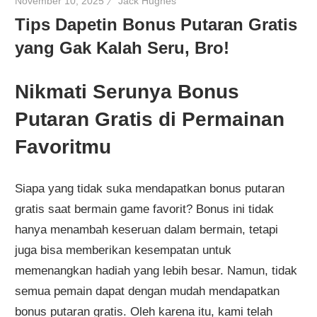
November 10, 2025
Jack Hughes
Tips Dapetin Bonus Putaran Gratis
yang Gak Kalah Seru, Bro!
Nikmati Serunya Bonus
Putaran Gratis di Permainan
Favoritmu
Siapa yang tidak suka mendapatkan bonus putaran
gratis saat bermain game favorit? Bonus ini tidak
hanya menambah keseruan dalam bermain, tetapi
juga bisa memberikan kesempatan untuk
memenangkan hadiah yang lebih besar. Namun, tidak
semua pemain dapat dengan mudah mendapatkan
bonus putaran gratis. Oleh karena itu, kami telah