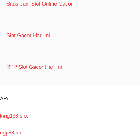
Situs Judi Slot Online Gacor
Slot Gacor Hari Ini
RTP Slot Gacor Hari Ini
APi
king138 slot
egp88 slot