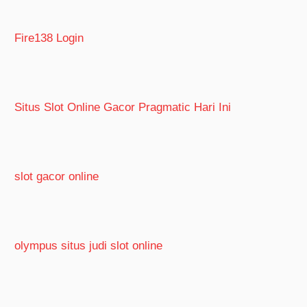
Fire138 Login
Situs Slot Online Gacor Pragmatic Hari Ini
slot gacor online
olympus situs judi slot online