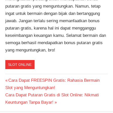
putaran gratis yang menguntungkan. Namun, tetap
ingat untuk bermain dengan bijak dan bertanggung
jawab. Jangan terlalu sering memanfaatkan bonus
putaran gratis, karena hal ini dapat mengganggu
keseimbangan keuangan kamu. Selamat bermain dan
semoga berhasil mendapatkan bonus putaran gratis
yang menguntungkan, bro!
SLOT ONLINE
Navigasi
Previous
Cara Dapat FREESPIN Gratis: Rahasia Bermain
Post:
Slot yang Menguntungkan!
pos
Next
Cara Dapat Putaran Gratis di Slot Online: Nikmati
Post:
Keuntungan Tanpa Bayar!