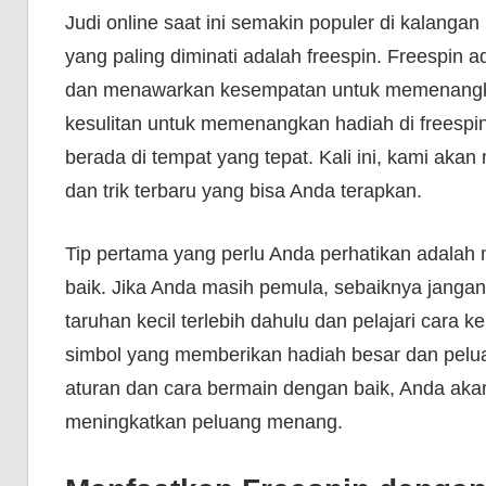
Judi online saat ini semakin populer di kalanga
yang paling diminati adalah freespin. Freespin
dan menawarkan kesempatan untuk memenangkan
kesulitan untuk memenangkan hadiah di freespi
berada di tempat yang tepat. Kali ini, kami aka
dan trik terbaru yang bisa Anda terapkan.
Tip pertama yang perlu Anda perhatikan adalah
baik. Jika Anda masih pemula, sebaiknya janga
taruhan kecil terlebih dahulu dan pelajari cara k
simbol yang memberikan hadiah besar dan pe
aturan dan cara bermain dengan baik, Anda akan
meningkatkan peluang menang.