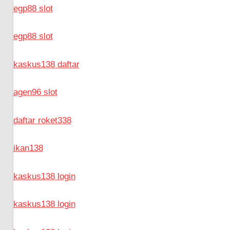
egp88 slot
egp88 slot
kaskus138 daftar
agen96 slot
daftar roket338
ikan138
kaskus138 login
kaskus138 login