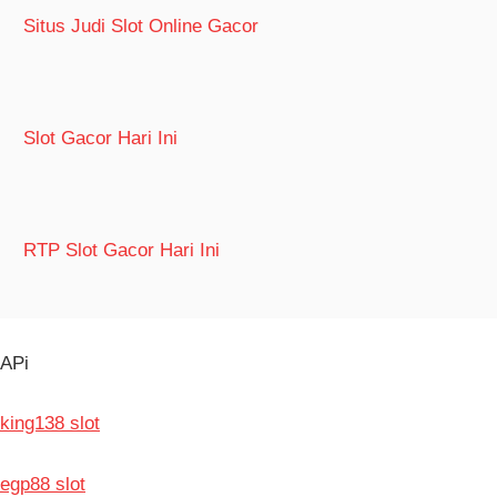
Situs Judi Slot Online Gacor
Slot Gacor Hari Ini
RTP Slot Gacor Hari Ini
APi
king138 slot
egp88 slot