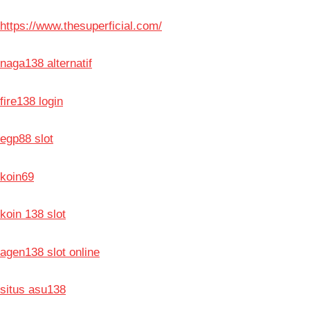
https://www.thesuperficial.com/
naga138 alternatif
fire138 login
egp88 slot
koin69
koin 138 slot
agen138 slot online
situs asu138