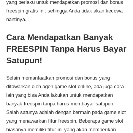
yang berlaku untuk mendapatkan promosi dan bonus
freespin gratis ini, sehingga Anda tidak akan kecewa
nantinya.
Cara Mendapatkan Banyak
FREESPIN Tanpa Harus Bayar
Satupun!
Selain memanfaatkan promosi dan bonus yang
ditawarkan oleh agen game slot online, ada juga cara
lain yang bisa Anda lakukan untuk mendapatkan
banyak freespin tanpa harus membayar satupun.
Salah satunya adalah dengan bermain pada game slot
yang menawarkan fitur freespin. Beberapa game slot
biasanya memiliki fitur ini yang akan memberikan