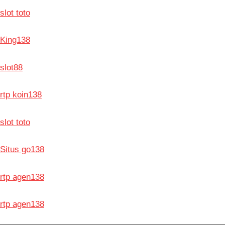
slot toto
King138
slot88
rtp koin138
slot toto
Situs go138
rtp agen138
rtp agen138