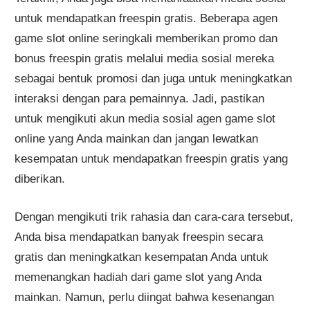
untuk mendapatkan freespin gratis. Beberapa agen
game slot online seringkali memberikan promo dan
bonus freespin gratis melalui media sosial mereka
sebagai bentuk promosi dan juga untuk meningkatkan
interaksi dengan para pemainnya. Jadi, pastikan
untuk mengikuti akun media sosial agen game slot
online yang Anda mainkan dan jangan lewatkan
kesempatan untuk mendapatkan freespin gratis yang
diberikan.
Dengan mengikuti trik rahasia dan cara-cara tersebut,
Anda bisa mendapatkan banyak freespin secara
gratis dan meningkatkan kesempatan Anda untuk
memenangkan hadiah dari game slot yang Anda
mainkan. Namun, perlu diingat bahwa kesenangan