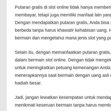
Putaran gratis di slot online tidak hanya memb
membayar, tetapi juga memiliki manfaat lain y
Dengan mendapatkan putaran gratis, Anda bisa 
berbeda tanpa harus khawatir kehabisan uang. 
bermain dan mengetahui mana jenis slot yang pa
Selain itu, dengan memanfaatkan putaran gratis,
dalam bermain slot online. Dengan tidak mengel
untuk meningkatkan peluang kemenangan Anda. J
menerapkannya saat bermain dengan uang asli
hadiah besar.
Jadi, jangan lewatkan kesempatan untuk mendapat
menikmati keseruan bermain tanpa harus memba