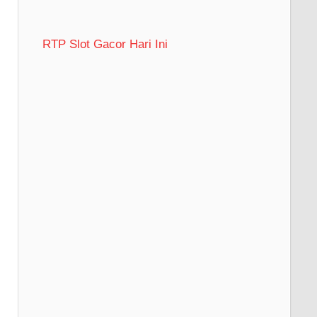
RTP Slot Gacor Hari Ini