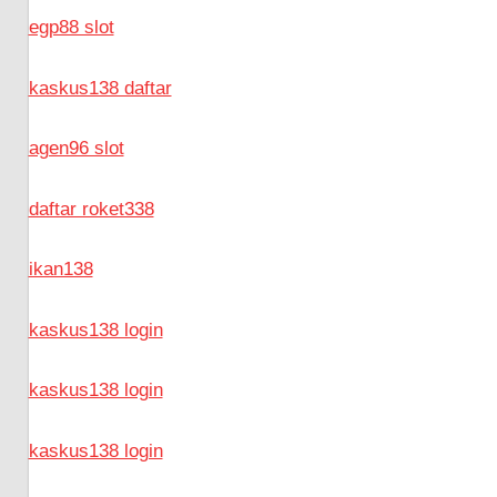
egp88 slot
kaskus138 daftar
agen96 slot
daftar roket338
ikan138
kaskus138 login
kaskus138 login
kaskus138 login