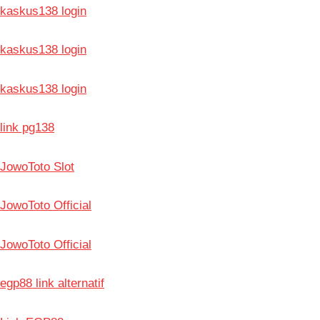
kaskus138 login
kaskus138 login
kaskus138 login
link pg138
JowoToto Slot
JowoToto Official
JowoToto Official
egp88 link alternatif