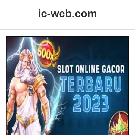
Skip
ic-web.com
to
content
ic-
web.com