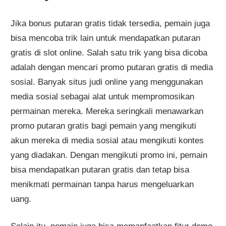
Jika bonus putaran gratis tidak tersedia, pemain juga
bisa mencoba trik lain untuk mendapatkan putaran
gratis di slot online. Salah satu trik yang bisa dicoba
adalah dengan mencari promo putaran gratis di media
sosial. Banyak situs judi online yang menggunakan
media sosial sebagai alat untuk mempromosikan
permainan mereka. Mereka seringkali menawarkan
promo putaran gratis bagi pemain yang mengikuti
akun mereka di media sosial atau mengikuti kontes
yang diadakan. Dengan mengikuti promo ini, pemain
bisa mendapatkan putaran gratis dan tetap bisa
menikmati permainan tanpa harus mengeluarkan
uang.