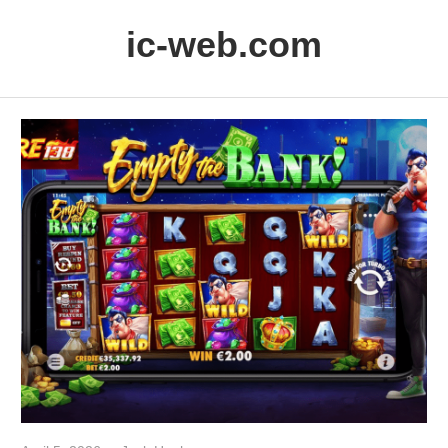
Skip
ic-web.com
to
content
ic-
web.com