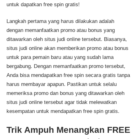
untuk dapatkan free spin gratis!
Langkah pertama yang harus dilakukan adalah
dengan memanfaatkan promo atau bonus yang
ditawarkan oleh situs judi online tersebut. Biasanya,
situs judi online akan memberikan promo atau bonus
untuk para pemain baru atau yang sudah lama
bergabung. Dengan memanfaatkan promo tersebut,
Anda bisa mendapatkan free spin secara gratis tanpa
harus membayar apapun. Pastikan untuk selalu
memeriksa promo dan bonus yang ditawarkan oleh
situs judi online tersebut agar tidak melewatkan
kesempatan untuk mendapatkan free spin gratis.
Trik Ampuh Menangkan FREE