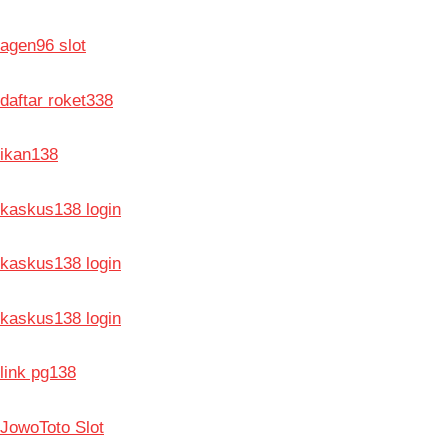
agen96 slot
daftar roket338
ikan138
kaskus138 login
kaskus138 login
kaskus138 login
link pg138
JowoToto Slot