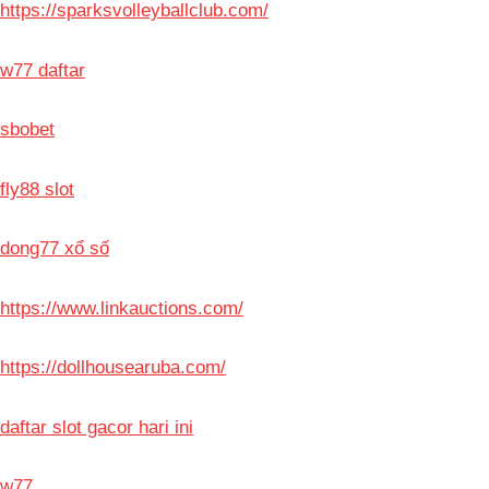
https://sparksvolleyballclub.com/
w77 daftar
sbobet
fly88 slot
dong77 xổ số
https://www.linkauctions.com/
https://dollhousearuba.com/
daftar slot gacor hari ini
w77