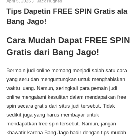
April 5, 2026
Jack Hughes
Tips Dapetin FREE SPIN Gratis ala
Bang Jago!
Cara Mudah Dapat FREE SPIN
Gratis dari Bang Jago!
Bermain judi online memang menjadi salah satu cara
yang seru dan menguntungkan untuk menghabiskan
waktu luang. Namun, seringkali para pemain judi
online mengalami kesulitan dalam mendapatkan free
spin secara gratis dari situs judi tersebut. Tidak
sedikit juga yang harus membayar untuk
mendapatkan free spin tersebut. Namun, jangan
khawatir karena Bang Jago hadir dengan tips mudah