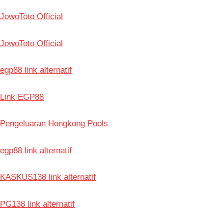
JowoToto Official
JowoToto Official
egp88 link alternatif
Link EGP88
Pengeluaran Hongkong Pools
egp88 link alternatif
KASKUS138 link alternatif
PG138 link alternatif