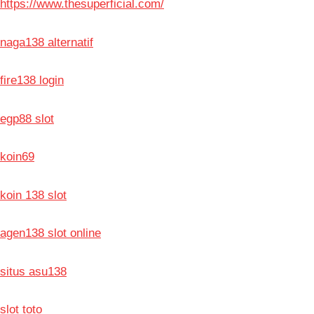
https://www.thesuperficial.com/
naga138 alternatif
fire138 login
egp88 slot
koin69
koin 138 slot
agen138 slot online
situs asu138
slot toto