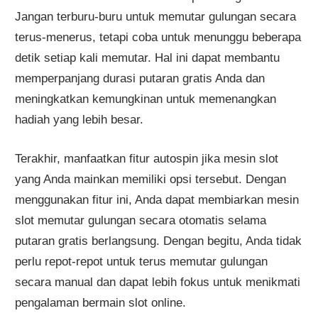
Jangan terburu-buru untuk memutar gulungan secara
terus-menerus, tetapi coba untuk menunggu beberapa
detik setiap kali memutar. Hal ini dapat membantu
memperpanjang durasi putaran gratis Anda dan
meningkatkan kemungkinan untuk memenangkan
hadiah yang lebih besar.
Terakhir, manfaatkan fitur autospin jika mesin slot
yang Anda mainkan memiliki opsi tersebut. Dengan
menggunakan fitur ini, Anda dapat membiarkan mesin
slot memutar gulungan secara otomatis selama
putaran gratis berlangsung. Dengan begitu, Anda tidak
perlu repot-repot untuk terus memutar gulungan
secara manual dan dapat lebih fokus untuk menikmati
pengalaman bermain slot online.