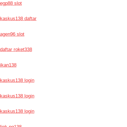
egp88 slot
kaskus138 daftar
agen96 slot
daftar roket338
ikan138
kaskus138 login
kaskus138 login
kaskus138 login
link pg138