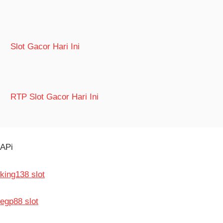
Slot Gacor Hari Ini
RTP Slot Gacor Hari Ini
APi
king138 slot
egp88 slot