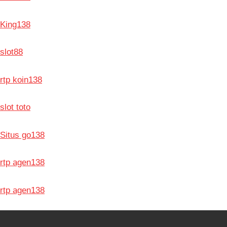
King138
slot88
rtp koin138
slot toto
Situs go138
rtp agen138
rtp agen138