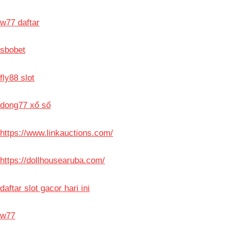
w77 daftar
sbobet
fly88 slot
dong77 xổ số
https://www.linkauctions.com/
https://dollhousearuba.com/
daftar slot gacor hari ini
w77