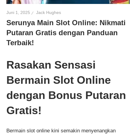
Juni 1, 2025
Jack Hughes
Serunya Main Slot Online: Nikmati
Putaran Gratis dengan Panduan
Terbaik!
Rasakan Sensasi
Bermain Slot Online
dengan Bonus Putaran
Gratis!
Bermain slot online kini semakin menyenangkan