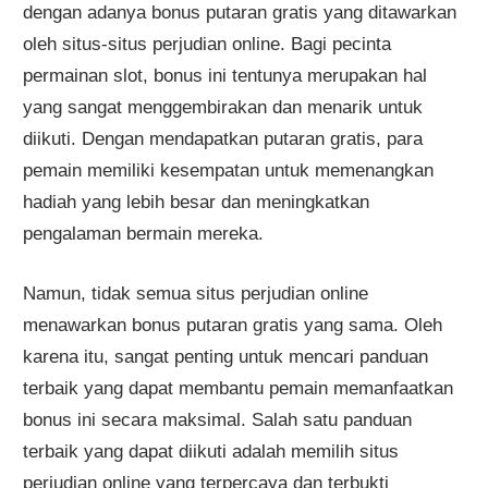
dengan adanya bonus putaran gratis yang ditawarkan
oleh situs-situs perjudian online. Bagi pecinta
permainan slot, bonus ini tentunya merupakan hal
yang sangat menggembirakan dan menarik untuk
diikuti. Dengan mendapatkan putaran gratis, para
pemain memiliki kesempatan untuk memenangkan
hadiah yang lebih besar dan meningkatkan
pengalaman bermain mereka.
Namun, tidak semua situs perjudian online
menawarkan bonus putaran gratis yang sama. Oleh
karena itu, sangat penting untuk mencari panduan
terbaik yang dapat membantu pemain memanfaatkan
bonus ini secara maksimal. Salah satu panduan
terbaik yang dapat diikuti adalah memilih situs
perjudian online yang terpercaya dan terbukti