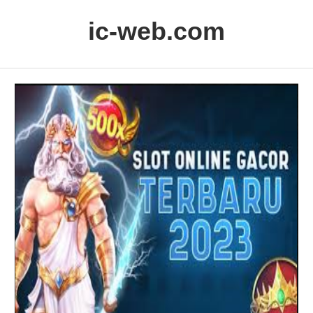
Skip
ic-web.com
to
content
ic-
web.com