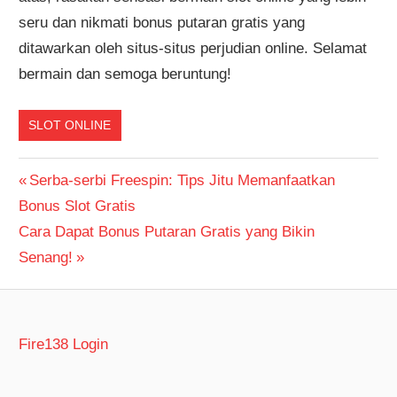
seru dan nikmati bonus putaran gratis yang
ditawarkan oleh situs-situs perjudian online. Selamat
bermain dan semoga beruntung!
SLOT ONLINE
Navigasi
Previous
Serba-serbi Freespin: Tips Jitu Memanfaatkan
Post:
Bonus Slot Gratis
pos
Next
Cara Dapat Bonus Putaran Gratis yang Bikin
Post:
Senang!
Fire138 Login